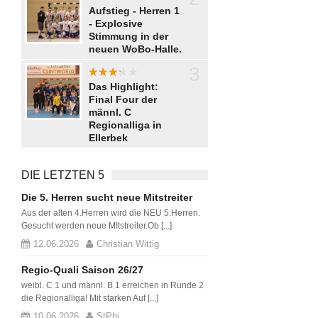
aaaaaaa
Aufstieg - Herren 1
- Explosive
Stimmung in der
neuen WoBo-Halle.
3
aaaaa
Das Highlight:
Final Four der
männl. C
Regionalliga in
Ellerbek
DIE LETZTEN 5
Die 5. Herren sucht neue Mitstreiter
Aus der alten 4.Herren wird die NEU 5.Herren.
Gesucht werden neue MItstreiter.Ob [...]
12.06.2026
Christian Wittig
Regio-Quali Saison 26/27
weibl. C 1 und männl. B 1 erreichen in Runde 2
die Regionalliga! Mit starken Auf [...]
10.06.2026
StPhi