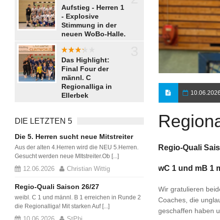
aaaaaaa
Aufstieg - Herren 1
- Explosive
Stimmung in der
neuen WoBo-Halle.
3
aaaaa
Das Highlight:
Final Four der
männl. C
Regionalliga in
10.06.202
Ellerbek
Regiona
DIE LETZTEN 5
Die 5. Herren sucht neue Mitstreiter
Regio-Quali Sai
Aus der alten 4.Herren wird die NEU 5.Herren.
Gesucht werden neue MItstreiter.Ob [...]
wC 1 und mB 1 m
12.06.2026
Christian Wittig
Regio-Quali Saison 26/27
Wir gratulieren bei
weibl. C 1 und männl. B 1 erreichen in Runde 2
Coaches, die unglau
die Regionalliga! Mit starken Auf [...]
geschaffen haben u
10.06.2026
StPhi