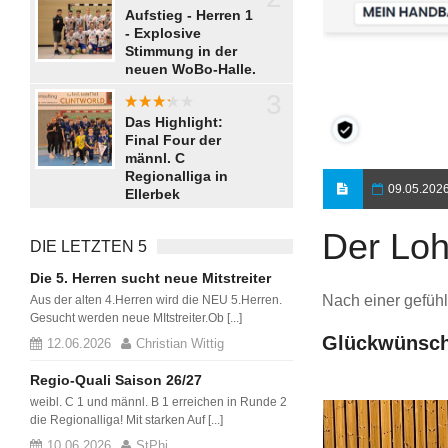
aaaaaaa
Aufstieg - Herren 1
- Explosive
Stimmung in der
neuen WoBo-Halle.
3
aaaaa
Das Highlight:
Final Four der
männl. C
Regionalliga in
09.05.202
Ellerbek
Der Loh
DIE LETZTEN 5
Die 5. Herren sucht neue Mitstreiter
Nach einer gefüh
Aus der alten 4.Herren wird die NEU 5.Herren.
Gesucht werden neue MItstreiter.Ob [...]
Glückwünsch
12.06.2026
Christian Wittig
Regio-Quali Saison 26/27
weibl. C 1 und männl. B 1 erreichen in Runde 2
die Regionalliga! Mit starken Auf [...]
10.06.2026
StPhi