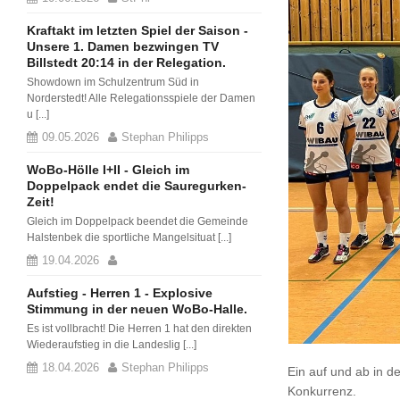
Kraftakt im letzten Spiel der Saison -
Unsere 1. Damen bezwingen TV
Billstedt 20:14 in der Relegation.
Showdown im Schulzentrum Süd in
Norderstedt! Alle Relegationsspiele der Damen
u [...]
09.05.2026
Stephan Philipps
WoBo-Hölle I+II - Gleich im
Doppelpack endet die Sauregurken-
Zeit!
Gleich im Doppelpack beendet die Gemeinde
Halstenbek die sportliche Mangelsituat [...]
19.04.2026
Aufstieg - Herren 1 - Explosive
Stimmung in der neuen WoBo-Halle.
Es ist vollbracht! Die Herren 1 hat den direkten
Wiederaufstieg in die Landeslig [...]
18.04.2026
Stephan Philipps
Ein auf und ab in 
Konkurrenz.