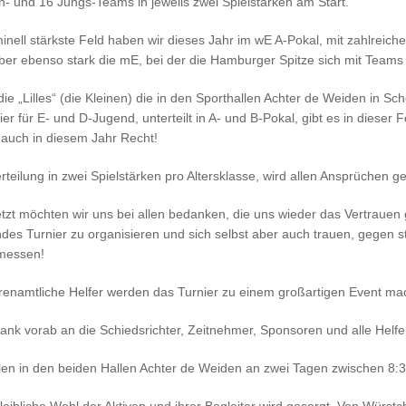
 und 16 Jungs-Teams in jeweils zwei Spielstärken am Start.
nell stärkste Feld haben wir dieses Jahr im wE A-Pokal, mit zahlreic
ber ebenso stark die mE, bei der die Hamburger Spitze sich mit Team
die „Lilles“ (die Kleinen) die in den Sporthallen Achter de Weiden in
ier für E- und D-Jugend, unterteilt in A- und B-Pokal, gibt es in dies
 auch in diesem Jahr Recht!
rteilung in zwei Spielstärken pro Altersklasse, wird allen Ansprüchen ge
tzt möchten wir uns bei allen bedanken, die uns wieder das Vertrauen
es Turnier zu organisieren und sich selbst aber auch trauen, gegen 
 messen!
renamtliche Helfer werden das Turnier zu einem großartigen Event ma
ank vorab an die Schiedsrichter, Zeitnehmer, Sponsoren und alle Helfe
len in den beiden Hallen Achter de Weiden an zwei Tagen zwischen 8: