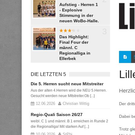
aaaaaaa
Aufstieg - Herren 1
- Explosive
Stimmung in der
neuen WoBo-Halle.
3
aaaaa
Das Highlight:
Final Four der
männl. C
Regionalliga in
Ellerbek
Lil
DIE LETZTEN 5
Die 5. Herren sucht neue Mitstreiter
Herzli
Aus der alten 4.Herren wird die NEU 5.Herren.
Gesucht werden neue MItstreiter.Ob [...]
12.06.2026
Christian Wittig
Der dri
Regio-Quali Saison 26/27
Dabei be
weibl. C 1 und männl. B 1 erreichen in Runde 2
die Regionalliga! Mit starken Auf [...]
Trotz g
10.06.2026
StPhi