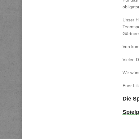
Für das 
obligato
Unser H
Teamspor
Gärtners
Von komm
Vielen D
Wir wüns
Euer Li
Die S
Spielp