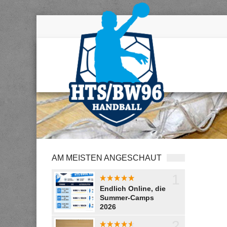
AM MEISTEN ANGESCHAUT
1
aaaaaaaa
Endlich Online, die
Summer-Camps
2026
2