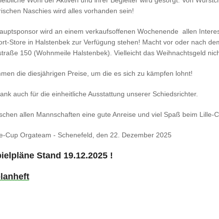
leibliche Wohl der Aktiven und ihrer Begleiter wird gesorgt. Von Würs
rischen Naschies wird alles vorhanden sein!
auptsponsor wird an einem verkaufsoffenen Wochenende allen Interess
t-Store in Halstenbek zur Verfügung stehen! Macht vor oder nach dem 
traße 150 (Wohnmeile Halstenbek). Vielleicht das Weihnachtsgeld nic
en die diesjährigen Preise, um die es sich zu kämpfen lohnt!
ank auch für die einheitliche Ausstattung unserer Schiedsrichter.
chen allen Mannschaften eine gute Anreise und viel Spaß beim Lille-
lle-Cup Orgateam - Schenefeld, den 22. Dezember 2025
p
ielpläne Stand 19.12.2025 !
lanheft