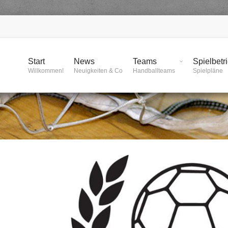
Start
News
Teams
Spielbetr
Willkommen!
Neuigkeiten & Co
Handballteams
Spielpläne