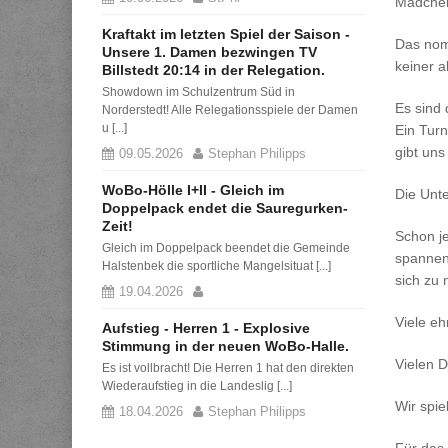
Mädchen-
Kraftakt im letzten Spiel der Saison -
Das nomi
Unsere 1. Damen bezwingen TV
keiner a
Billstedt 20:14 in der Relegation.
Showdown im Schulzentrum Süd in
Es sind 
Norderstedt! Alle Relegationsspiele der Damen
u [...]
Ein Turn
gibt uns
09.05.2026
Stephan Philipps
WoBo-Hölle I+II - Gleich im
Die Unte
Doppelpack endet die Sauregurken-
Zeit!
Schon je
Gleich im Doppelpack beendet die Gemeinde
spannend
Halstenbek die sportliche Mangelsituat [...]
sich zu
19.04.2026
Viele eh
Aufstieg - Herren 1 - Explosive
Stimmung in der neuen WoBo-Halle.
Vielen D
Es ist vollbracht! Die Herren 1 hat den direkten
Wiederaufstieg in die Landeslig [...]
Wir spie
18.04.2026
Stephan Philipps