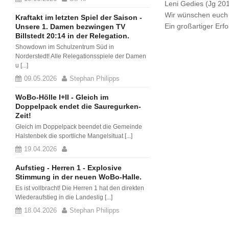
Leni Gedies (Jg 20
Wir wünschen euch 
Kraftakt im letzten Spiel der Saison -
Ein großartiger Erf
Unsere 1. Damen bezwingen TV
Billstedt 20:14 in der Relegation.
Showdown im Schulzentrum Süd in
Norderstedt! Alle Relegationsspiele der Damen
u [...]
09.05.2026
Stephan Philipps
WoBo-Hölle I+II - Gleich im
Doppelpack endet die Sauregurken-
Zeit!
Gleich im Doppelpack beendet die Gemeinde
Halstenbek die sportliche Mangelsituat [...]
19.04.2026
Aufstieg - Herren 1 - Explosive
Stimmung in der neuen WoBo-Halle.
Es ist vollbracht! Die Herren 1 hat den direkten
Wiederaufstieg in die Landeslig [...]
18.04.2026
Stephan Philipps