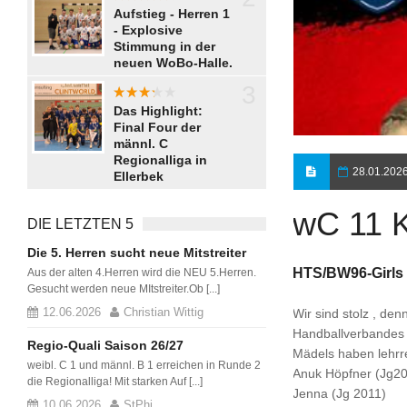
aaaaaaa
Aufstieg - Herren 1
- Explosive
Stimmung in der
neuen WoBo-Halle.
3
aaaaa
Das Highlight:
Final Four der
männl. C
Regionalliga in
28.01.202
Ellerbek
wC 11 
DIE LETZTEN 5
Die 5. Herren sucht neue Mitstreiter
HTS/BW96-Girls
Aus der alten 4.Herren wird die NEU 5.Herren.
Gesucht werden neue MItstreiter.Ob [...]
12.06.2026
Christian Wittig
Wir sind stolz , de
Handballverbandes 
Regio-Quali Saison 26/27
Mädels haben lehrr
weibl. C 1 und männl. B 1 erreichen in Runde 2
Anuk Höpfner (Jg2
die Regionalliga! Mit starken Auf [...]
Jenna (Jg 2011)
10.06.2026
StPhi