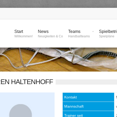
Start
News
Teams
Spielbetr
Willkommen!
Neuigkeiten & Co
Handballteams
Spielpläne
EN HALTENHOFF
Kontakt
Mannschaft
Trainer seit