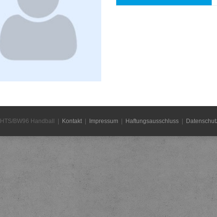
 HTS/BW96 Handball |
Kontakt
|
Impressum
|
Haftungsausschluss
|
Datenschut