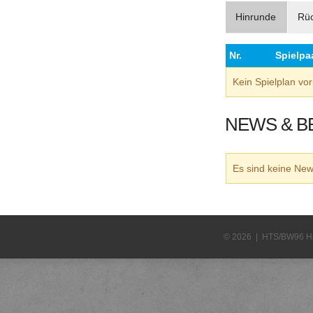
Hinrunde
Rü
Nr.
Spielpa
Kein Spielplan v
NEWS & B
Es sind keine N
© 2026 | HTS/BW96 H