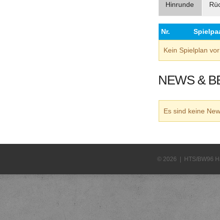
Hinrunde
Rü
Nr.
Spielpa
Kein Spielplan v
NEWS & B
Es sind keine N
© 2026 | HTS/BW96 H